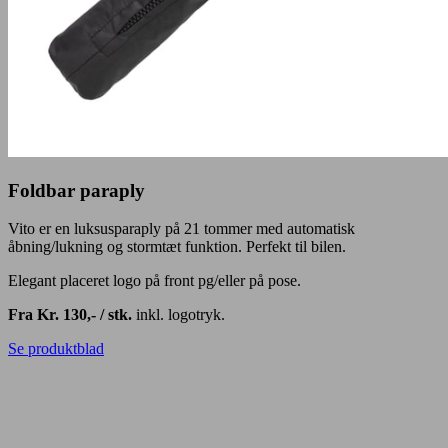
Foldbar paraply
Vito er en luksusparaply på 21 tommer med automatisk
åbning/lukning og stormtæt funktion. Perfekt til bilen.
Elegant placeret logo på front pg/eller på pose.
Fra Kr. 130,- / stk.
inkl. logotryk.
Se produktblad