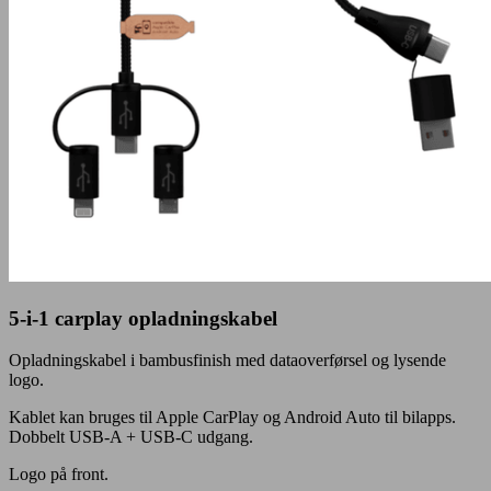
5-i-1 carplay opladningskabel
Opladningskabel i bambusfinish med dataoverførsel og lysende
logo.
Kablet kan bruges til Apple CarPlay og Android Auto til bilapps.
Dobbelt USB-A + USB-C udgang.
Logo på front.