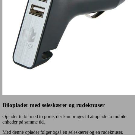
Biloplader med seleskærer og rudeknuser
Oplader til bil med to porte, der kan bruges til at oplade to mobile
enheder på samme tid.
Med denne oplader følger også en seleskærer og en rudeknuser.