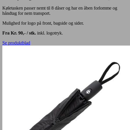
Køletasken passer nemt til 8 dåser og har en åben forlomme og
håndtag for nem transport.
Mulighed for logo på front, bagside og sider.
Fra Kr. 90,- / stk.
inkl. logotryk.
Se produktblad