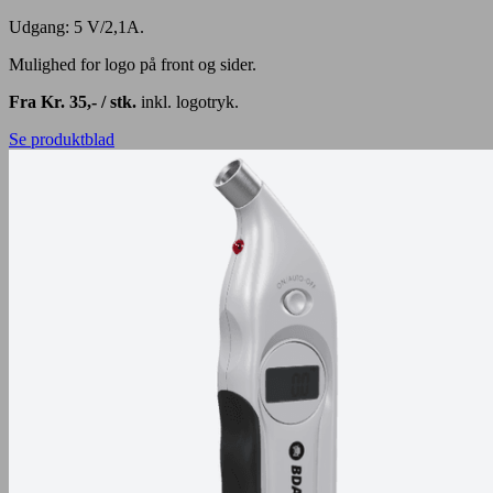
Udgang: 5 V/2,1A.
Mulighed for logo på front og sider.
Fra Kr. 35,- / stk.
inkl. logotryk.
Se produktblad