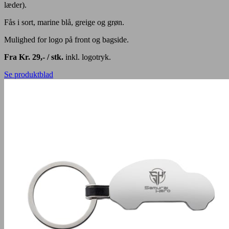
læder).
Fås i sort, marine blå, greige og grøn.
Mulighed for logo på front og bagside.
Fra Kr. 29,- / stk.
inkl. logotryk.
Se produktblad