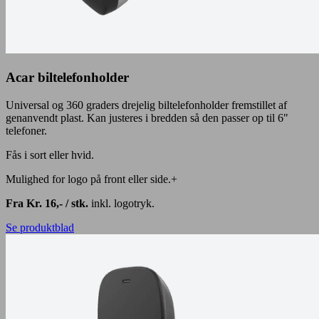
Acar biltelefonholder
Universal og 360 graders drejelig biltelefonholder fremstillet af
genanvendt plast. Kan justeres i bredden så den passer op til 6"
telefoner.
Fås i sort eller hvid.
Mulighed for logo på front eller side.+
Fra Kr. 16,- / stk.
inkl. logotryk.
Se produktblad