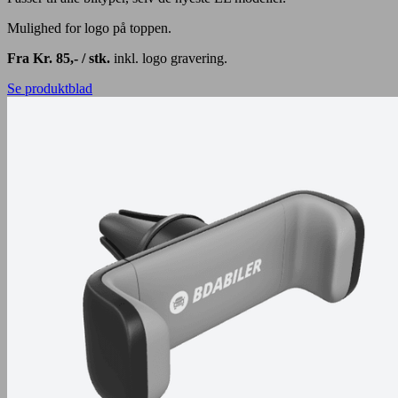
Mulighed for logo på toppen.
Fra Kr. 85,- / stk.
inkl. logo gravering.
Se produktblad