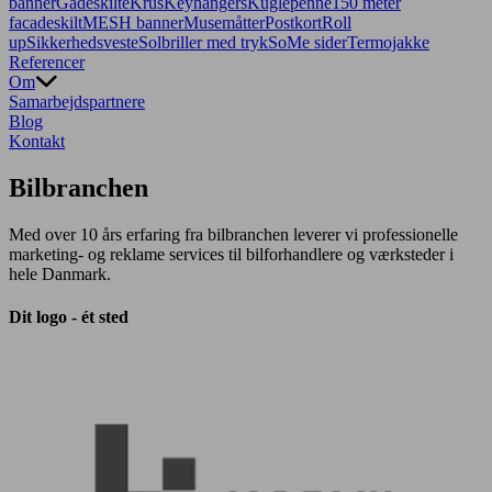
banner
Gadeskilte
Krus
Keyhangers
Kuglepenne
150 meter
facadeskilt
MESH banner
Musemåtter
Postkort
Roll
up
Sikkerhedsveste
Solbriller med tryk
SoMe sider
Termojakke
Referencer
Om
Samarbejdspartnere
Blog
Kontakt
Bilbranchen
Med over 10 års erfaring fra bilbranchen leverer vi professionelle
marketing- og reklame services til bilforhandlere og værksteder i
hele Danmark.
Dit logo - ét sted