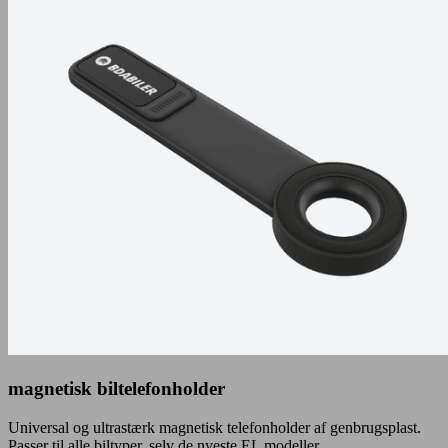
magnetisk biltelefonholder
Universal og ultrastærk magnetisk telefonholder af genbrugsplast.
Passer til alle biltyper, selv de nyeste EL modeller.