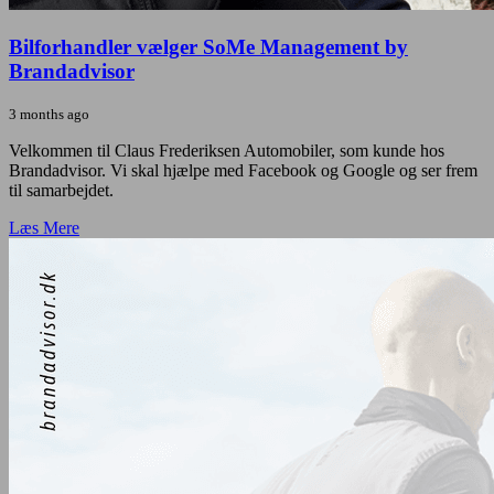
Bilforhandler vælger SoMe Management by
Brandadvisor
3 months ago
Velkommen til Claus Frederiksen Automobiler, som kunde hos
Brandadvisor. Vi skal hjælpe med Facebook og Google og ser frem
til samarbejdet.
Læs Mere