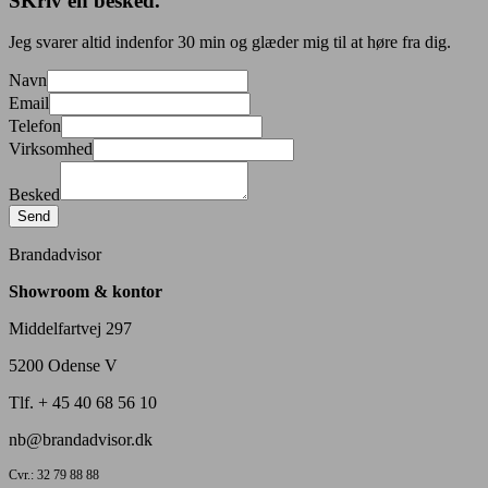
SKriv en besked.
​Jeg svarer altid indenfor 30 min og glæder mig til at høre fra dig.
Navn
Email
Telefon
Virksomhed
Besked
Send
Brandadvisor
Showroom & kontor
Middelfartvej 297
5200 Odense V
Tlf. + 45 40 68 56 10
nb@brandadvisor.dk
Cvr.: 32 79 88 88