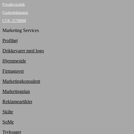
Privatlivspolitik
Cookiedeklaration
CVR. 32798888
Marketing Services
Profiltøj
Drikkevarer med logo
Hjemmeside
Firmagaver
Marketingkonsulent
Marketingplan
Reklameartikler
Skilte
SoMe
Tryksager