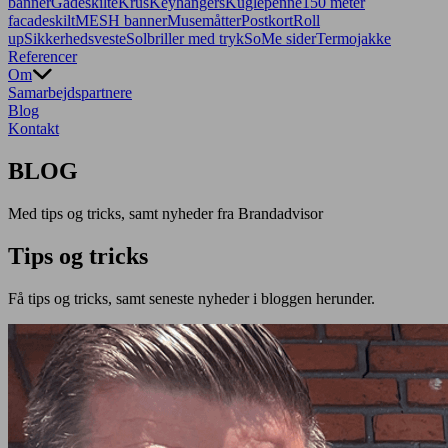
banner
Gadeskilte
Krus
Keyhangers
Kuglepenne
150 meter
facadeskilt
MESH banner
Musemåtter
Postkort
Roll
up
Sikkerhedsveste
Solbriller med tryk
SoMe sider
Termojakke
Referencer
Om
Samarbejdspartnere
Blog
Kontakt
BLOG
Med tips og tricks, samt nyheder fra Brandadvisor
Tips og tricks
Få tips og tricks, samt seneste nyheder i bloggen herunder.