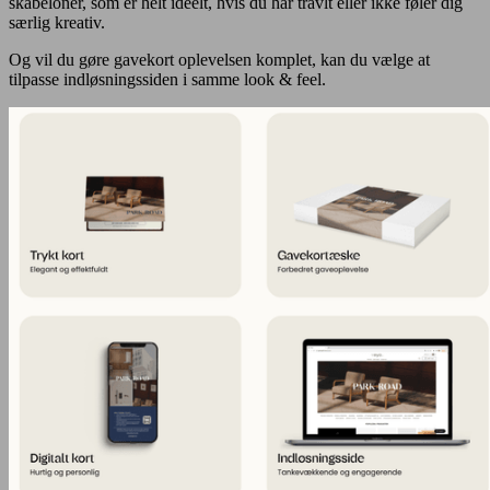
skabeloner, som er helt ideelt, hvis du har travlt eller ikke føler dig
særlig kreativ.
Og vil du gøre gavekort oplevelsen komplet, kan du vælge at
tilpasse indløsningssiden i samme look & feel.