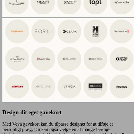
Design dit eget gavekort
Med Veya gavekort kan du tilpasse designet for at tilføje et
personligt præg. Du kan også vælge en af mange færdige