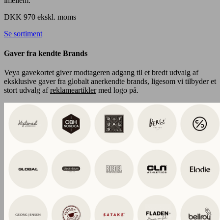
imellem.
DKK 970 ekskl. moms
Se sortiment
Gaver fra kendte Brands
Veya gavekortet giver modtageren adgang til et bredt udvalg af
eksklusive gaver fra globalt anerkendte brands, ligesom vi tilbyder et
stort udvalg af
reklameartikler
med logo på.