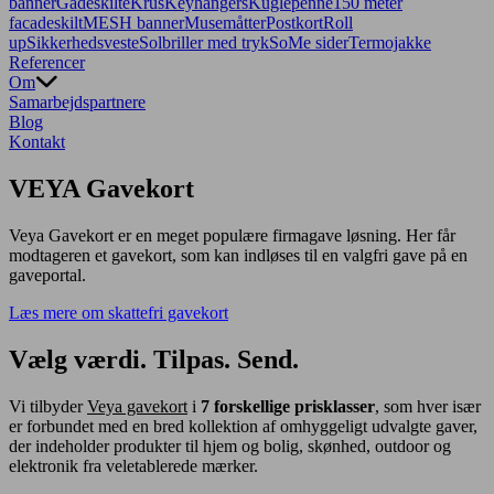
banner
Gadeskilte
Krus
Keyhangers
Kuglepenne
150 meter
facadeskilt
MESH banner
Musemåtter
Postkort
Roll
up
Sikkerhedsveste
Solbriller med tryk
SoMe sider
Termojakke
Referencer
Om
Samarbejdspartnere
Blog
Kontakt
VEYA Gavekort
Veya Gavekort er en meget populære firmagave løsning. Her får
modtageren et gavekort, som kan indløses til en valgfri gave på en
gaveportal.
Læs mere om skattefri gavekort
Vælg værdi. Tilpas. Send.
Vi tilbyder
Veya gavekort
i
7 forskellige prisklasser
, som hver især
er forbundet med en bred kollektion af omhyggeligt udvalgte gaver,
der indeholder produkter til hjem og bolig, skønhed, outdoor og
elektronik fra veletablerede mærker.