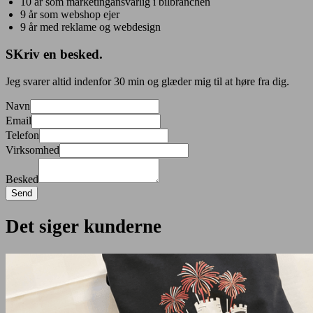
10 år som marketingansvarlig i bilbranchen
9 år som webshop ejer
9 år med reklame og webdesign
SKriv en besked.
​Jeg svarer altid indenfor 30 min og glæder mig til at høre fra dig.
Navn
Email
Telefon
Virksomhed
Besked
Send
Det siger kunderne