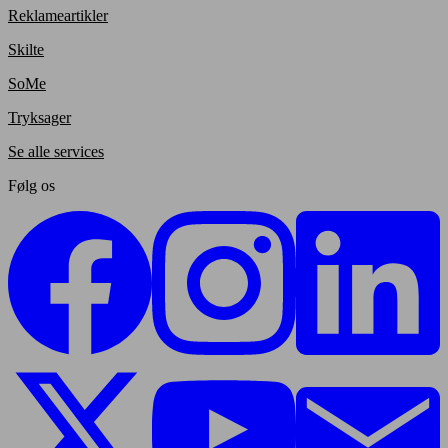
Reklameartikler
Skilte
SoMe
Tryksager
Se alle services
Følg os