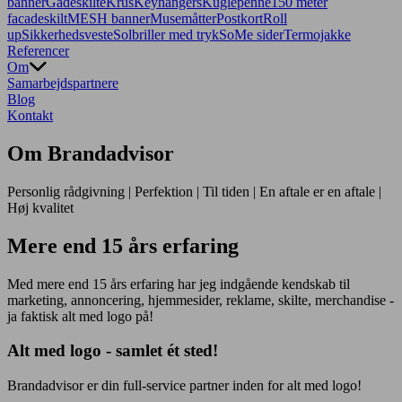
banner
Gadeskilte
Krus
Keyhangers
Kuglepenne
150 meter
facadeskilt
MESH banner
Musemåtter
Postkort
Roll
up
Sikkerhedsveste
Solbriller med tryk
SoMe sider
Termojakke
Referencer
Om
Samarbejdspartnere
Blog
Kontakt
Om Brandadvisor
Personlig rådgivning | Perfektion | Til tiden | En aftale er en aftale |
Høj kvalitet
Mere end 15 års erfaring
Med mere end 15 års erfaring har jeg indgående kendskab til
marketing, annoncering, hjemmesider, reklame, skilte, merchandise -
ja faktisk alt med logo på!
Alt med logo - samlet ét sted!
Brandadvisor er din full-service partner inden for alt med logo!