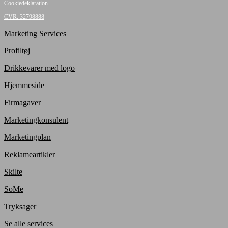
Cookiedeklaration
CVR. 32798888
Marketing Services
Profiltøj
Drikkevarer med logo
Hjemmeside
Firmagaver
Marketingkonsulent
Marketingplan
Reklameartikler
Skilte
SoMe
Tryksager
Se alle services