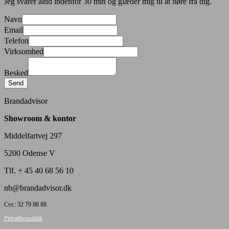
​Jeg svarer altid indenfor 30 min og glæder mig til at høre fra dig.
Navn
Email
Telefon
Virksomhed
Besked
Send
Brandadvisor
Showroom & kontor
Middelfartvej 297
5200 Odense V
Tlf. + 45 40 68 56 10
nb@brandadvisor.dk
Cvr.: 32 79 88 88
Privatlivspolitik