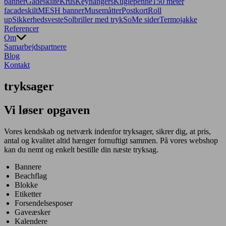
banner
Gadeskilte
Krus
Keyhangers
Kuglepenne
150 meter
facadeskilt
MESH banner
Musemåtter
Postkort
Roll
up
Sikkerhedsveste
Solbriller med tryk
SoMe sider
Termojakke
Referencer
Om
Samarbejdspartnere
Blog
Kontakt
tryksager
Vi løser opgaven
Vores kendskab og netværk indenfor tryksager, sikrer dig, at pris,
antal og kvalitet altid hænger fornuftigt sammen. På vores webshop
kan du nemt og enkelt bestille din næste tryksag.
Bannere
Beachflag
Blokke
Etiketter
Forsendelsesposer
Gaveæsker
Kalendere