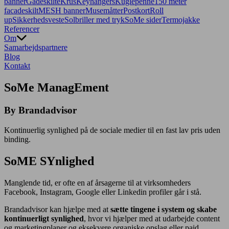
banner
Gadeskilte
Krus
Keyhangers
Kuglepenne
150 meter
facadeskilt
MESH banner
Musemåtter
Postkort
Roll
up
Sikkerhedsveste
Solbriller med tryk
SoMe sider
Termojakke
Referencer
Om
Samarbejdspartnere
Blog
Kontakt
SoMe ManagEment
By Brandadvisor
Kontinuerlig synlighed på de sociale medier til en fast lav pris uden
binding.
SoME SYnlighed
Manglende tid, er ofte en af årsagerne til at virksomheders
Facebook, Instagram, Google eller Linkedin profiler går i stå.
Brandadvisor kan hjælpe med at
sætte tingene i system og skabe
kontinuerligt synlighed
, hvor vi hjælper med at udarbejde content
og marketingplaner og eksekvere organiske opslag eller paid