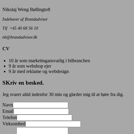
Nikolaj Weng Bøllingtoft
Indehaver af Brandadvisor
Tlf. +45 40 68 56 10
nb@brandadvisor.dk
CV
10 år som marketingansvarlig i bilbranchen
9 år som webshop ejer
9 år med reklame og webdesign
SKriv en besked.
​Jeg svarer altid indenfor 30 min og glæder mig til at høre fra dig.
Navn
Email
Telefon
Virksomhed