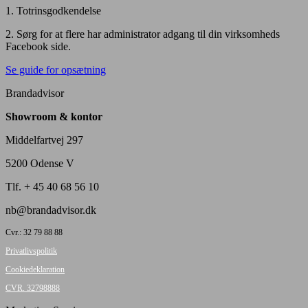
1. Totrinsgodkendelse
2. Sørg for at flere har administrator adgang til din virksomheds
Facebook side.
Se guide for opsætning
Brandadvisor
Showroom & kontor
Middelfartvej 297
5200 Odense V
Tlf. + 45 40 68 56 10
nb@brandadvisor.dk
Cvr.: 32 79 88 88
Privatlivspolitik
Cookiedeklaration
CVR. 32798888