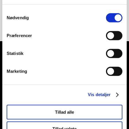
bilsalger-til-selvstandig-
brandadvisor
Samtykkevalg
Nødvendig
Præferencer
Statistik
BRANDADVISOR
Marketing
Showroom & kontor
Middelfartvej 297
5200 Odense V
Vis detaljer
Tlf. + 45 40 68 56 10
nb@brandadvisor.dk
Tillad alle
Cvr.: 32 79 88 88
Privatlivspolitik
Tillad valgte
Cookiedeklaration