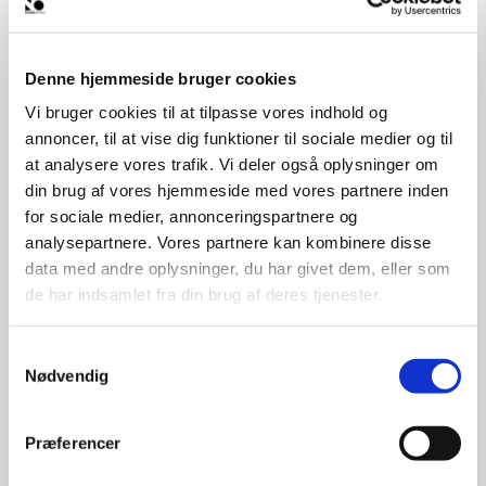
Her tilbydes gavekort i syv 
forskellige prisklasser, som kan 
indløses til en valgfri gave på en 
Denne hjemmeside bruger cookies
gaveportal, hvor der kan vælges 
Vi bruger cookies til at tilpasse vores indhold og
mellem en bred kollektion af 
annoncer, til at vise dig funktioner til sociale medier og til
førsteklasses produkter, med alt til 
hjem og bolig, skønhed, outdoor og 
at analysere vores trafik. Vi deler også oplysninger om
elektronik fra anerkendte brands.
din brug af vores hjemmeside med vores partnere inden
for sociale medier, annonceringspartnere og
Gavekortet er bl.a. en populær 
firmagave løsning til julegaver.
analysepartnere. Vores partnere kan kombinere disse
data med andre oplysninger, du har givet dem, eller som
Kontakt Nikolaj på tlf. 40685610 eller 
de har indsamlet fra din brug af deres tjenester.
nb@brandadvisor.dk for en 
uforpligtende snak.
Samtykkevalg
Se mere 
Nødvendig
her: 
https://brandadvisor.dk/gavekort
Præferencer