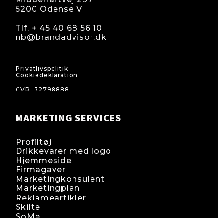
5200 Odense V
Tlf. + 45 40 68 56 10
nb@brandadvisor.dk
Cvr.: 32 79 88 88
Privatlivspolitik
Cookiedeklaration
CVR. 32798888
MARKETING SERVICES
Profiltøj
Drikkevarer med logo
Hjemmeside
Firmagaver
Marketingkonsulent
Marketingplan
Reklameartikler
Skilte
SoMe