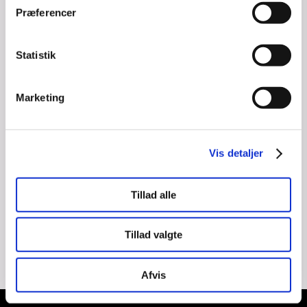
totrinsgodkendelse
Præferencer
2. Sørg for at flere har administrator 
adgang til din virksomheds 
Facebook side.
Statistik
OPSÆTNINGSVEJLEDNING
Se guide for opsætning her på 
linket
Marketing
---
Nikolaj Weng Bøllingtoft
Vis detaljer
Brandadvisor
nb@brandadvisor.dk
Tillad alle
Tlf. 40685610
Tillad valgte
Afvis