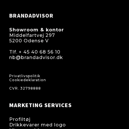
BRANDADVISOR
Showroom & kontor
Middelfartvej 297
5200 Odense V
Tlf. + 45 40 68 56 10
nb@brandadvisor.dk
Cvr.: 32 79 88 88
Privatlivspolitik
Cookiedeklaration
CVR. 32798888
MARKETING SERVICES
Profiltøj
Drikkevarer med logo