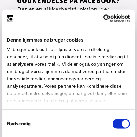
GODKENDELSE PÅ FACEBOOK?
Det er en sikkerhedsfunktion, der 
hjælper med at beskytte din 
Facebook-konto, som en yderligere 
foranstaltning ud over din 
adgangskode.
Denne hjemmeside bruger cookies
Flere og flere brugere har på det 
seneste oplevet, at deres private 
Vi bruger cookies til at tilpasse vores indhold og
Facebook profil bliver hacket og 
annoncer, til at vise dig funktioner til sociale medier og til
derefter bliver lukket ned eller 
at analysere vores trafik. Vi deler også oplysninger om
deaktiveret.
din brug af vores hjemmeside med vores partnere inden
Det kan være en sej kamp at få din 
for sociale medier, annonceringspartnere og
profil på høj kant igen, men den 
analysepartnere. Vores partnere kan kombinere disse
største udfordring i 
data med andre oplysninger, du har givet dem, eller som
virksomhedsøjemed, er hvis du 
samtidig er den eneste 
de har indsamlet fra din brug af deres tjenester.
administrator på din virksomheds 
Facebook side.
Samtykkevalg
ANBEFALING
Nødvendig
1. Sørg for at få opsat din 