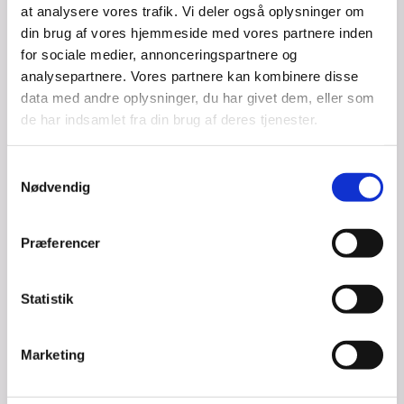
at analysere vores trafik. Vi deler også oplysninger om
økonomiske, pålidelige og alsidige 
internet- og mobil løsninger i hele 
din brug af vores hjemmeside med vores partnere inden
Danmark og er på en enormt 
for sociale medier, annonceringspartnere og
spændende rejse.
analysepartnere. Vores partnere kan kombinere disse
Vi glæder os til at skulle rådgive og 
data med andre oplysninger, du har givet dem, eller som
eksekvere på en række af marketing 
de har indsamlet fra din brug af deres tjenester.
services, som eksempelvis disse A5 
flyers og senest Airbox's helt nye 
SoMe profiler på Facebook og 
Samtykkevalg
Instagram.
Nødvendig
Følg med på:
Præferencer
www.airbox.dk
Facebook: 
@airbox
Instagram: 
@airboxdk
Stort tak for tilliden til Airbox - vi 
Statistik
glæder os til samarbejdet!
Marketing