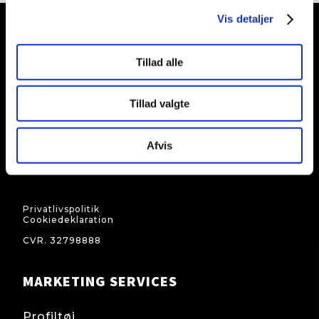
Vis detaljer
BRANDADVISOR
Tillad alle
Showroom & kontor
Tillad valgte
Middelfartvej 297
5200 Odense V
Afvis
Tlf. + 45 40 68 56 10
nb@brandadvisor.dk
Cvr.: 32 79 88 88
Privatlivspolitik
Cookiedeklaration
CVR. 32798888
MARKETING SERVICES
Profiltøj