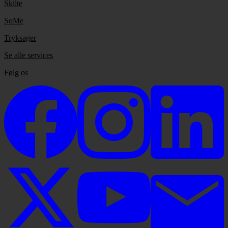
Skilte
SoMe
Tryksager
Se alle services
Følg os