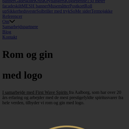
banner
Gadeskilte
Krus
Keyhangers
Kuglepenne
150 meter
facadeskilt
MESH banner
Musemåtter
Postkort
Roll
up
Sikkerhedsveste
Solbriller med tryk
SoMe sider
Termojakke
Referencer
Om
Samarbejdspartnere
Blog
Kontakt
Rom og gin
med logo
I samarbejde med
First Wave Spirits
fra Aalborg, som har over 20
års erfaring og arbejder med de mest prestigefyldte spiritusvarer fra
hele verden, tilbyder vi rom og gin med logo.