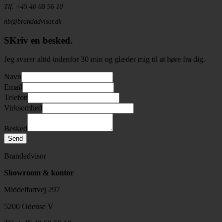
Tlf. +45 40 68 56 10
nb@brandadvisor.dk
SKriv en besked.
​Jeg svarer altid indenfor 30 min og glæder mig til at høre fra dig.
Navn
Email
Telefon
Virksomhed
Besked
Send
Brandadvisor
Showroom & kontor
Middelfartvej 297
5200 Odense V