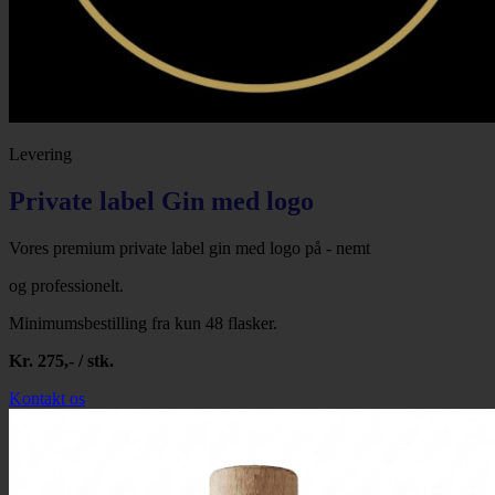
Levering
Private label Gin med logo
Vores premium private label gin med logo på - nemt
og professionelt.
Minimumsbestilling fra kun 48 flasker.
Kr. 275,- / stk.
Kontakt os