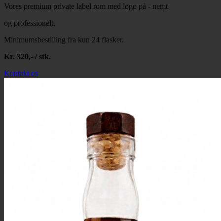
Vores premium private label rom med logo på - nemt
og professionelt.
Minimumsbestilling fra kun 24 flasker.
Kr. 320,- / stk.
Kontakt os