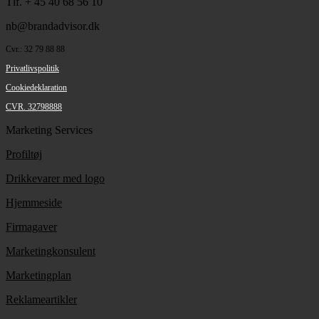
Tlf. + 45 40 68 56 10
nb@brandadvisor.dk
Cvr.: 32 79 88 88
Privatlivspolitik
Cookiedeklaration
CVR. 32798888
Marketing Services
Profiltøj
Drikkevarer med logo
Hjemmeside
Firmagaver
Marketingkonsulent
Marketingplan
Reklameartikler