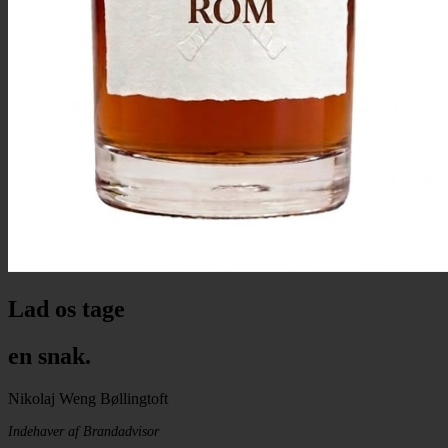
Lad os tage
en snak.
Nikolaj Weng Bøllingtoft
Indehaver af Brandadvisor